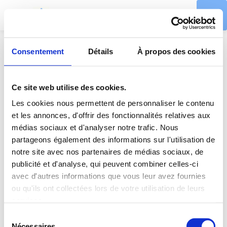
Consentement
Détails
À propos des cookies
D
Ce site web utilise des cookies.
i
Les cookies nous permettent de personnaliser le contenu
et les annonces, d'offrir des fonctionnalités relatives aux
-
médias sociaux et d'analyser notre trafic. Nous
partageons également des informations sur l'utilisation de
notre site avec nos partenaires de médias sociaux, de
L
publicité et d'analyse, qui peuvent combiner celles-ci
avec d'autres informations que vous leur avez fournies
n
ou qu'ils ont collectées lors de votre utilisation de leurs
services.
e
Sélection
Nécessaires